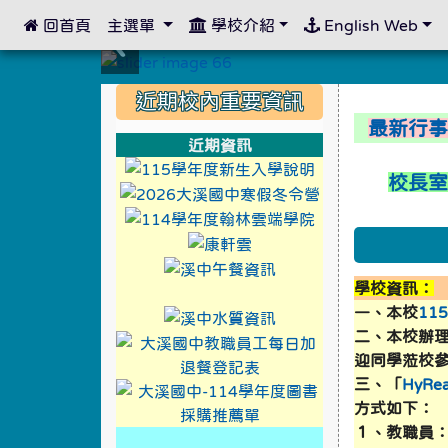
 回首頁
主選單
學校介紹
English Web
:::
:::
:::
近期校內重要資訊
最新行
近期資訊
link to https://
校長
link to https://
link to https://
link to https://xwww.dsj
link to http://design3.
link to https://sweb2.
學校資訊：
link to https://xwww.ds
link to https://sweb2.dsjh.ty
一、本校
11
link to http://design3.
link to https://sweb2.
二、本校辦
link to https
link to https://
迎同學蒞校
三、「
HyR
link to https
link to https://
方式如下：
１、教職員
link to https://xwww.dsjh.t
link to http://design3.dsjh.ty
link to https://sweb2.dsjh.ty