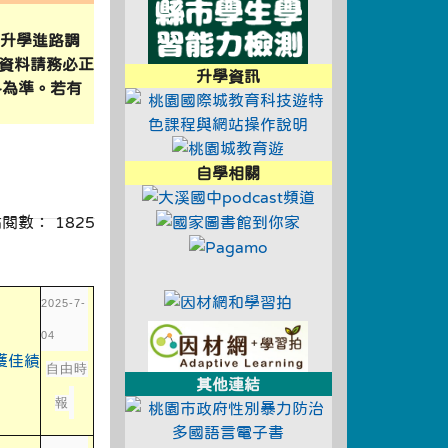
link to https://sa
的升學進路調
資料請務必正
升學資訊
料為準。若有
link to https:
link to https://tyc.entry.e
link to https://educ
link to https://tyc.entry.e
自學相關
link to https://
link to https://ty
 點閱數： 1825
292290434505055/ \
link to https://www.pag
link to https://educational
link to https://tyc.entry.e
link to https://adl
2025-7-
link to https://a
04
link to https://tyenews.com/2025/01/790393/
自由時
其他連結
報
link to https://