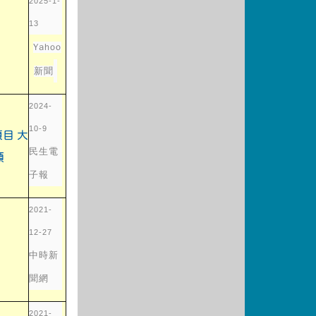
2025-1-
13
to https://tw.news.yahoo.com/%E6%A1%83%E8%B
Yahoo
新聞
2024-
10-9
link to https://udn.com/news/story/6898/5975652
民生電
子報
2021-
12-27
 https://www.chinatimes.com/realtimenews/202112200036
中時新
聞網
2021-