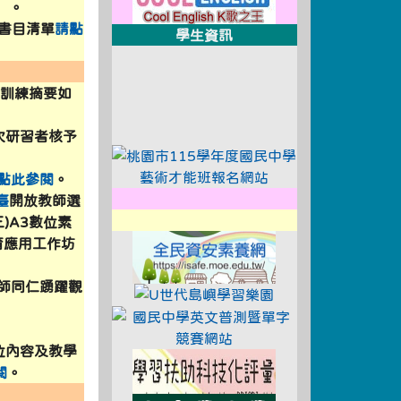
）。
130062901_ATTACH1.pdf \
誌書目清單
請點
學生資訊
link to https://xwww.dsjh.t
A0%81 \
育訓練摘要如
link to https://xwww.dsjh.t
link to https://tyc.entry.
次研習者核予
link to http://e
點此參閱
。
link to http://design3.dsjh.t
link to https://sweb2.dsjh.t
臺
開放教師選
A0%81 \
link to https://xwww.dsjh.t
三)A3數位素
link to https://isa
教育應用工作坊
%81 \
A0%81 \
教師同仁踴躍觀
link to https://ww
link to http://e
位內容及教學
link to https://ex
閱
。