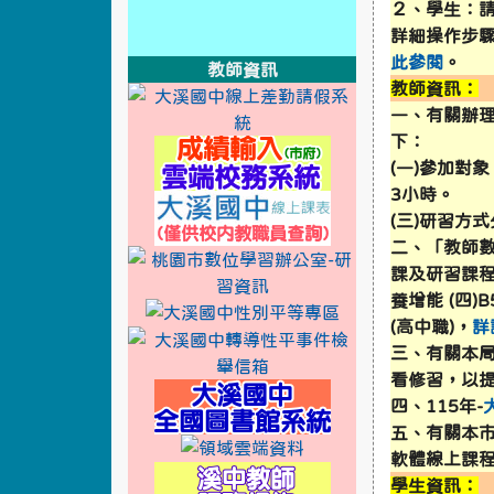
２、學生：請
link to https://xwww.dsjh.t
詳細操作步
link to http://design3.dsjh.ty
link to https://sweb2.dsjh.ty
link to https://sweb2.dsjh.ty
link to https://sweb2.dsjh.ty
此參閱
。
教師資訊
教師資訊：
link to http://
link to https:
link to https:/
一、有關辦
下：
link to https://sso
(一)參加對
3小時。
link to http://10.32
(三)研習方
二、「教師數
link to http://
link to https:
link to https:/
課及研習課程包
養增能 (四)
link to http://11
link to https://
link to https://f
(高中職)
，
詳
link to http://
link to https:
link to https:/
三、有關本局
看修習，以
link to https://rea
四、115年-
五、有關本市
link to https://sso.ty
軟體線上課程
link to https://swe
學生資訊：