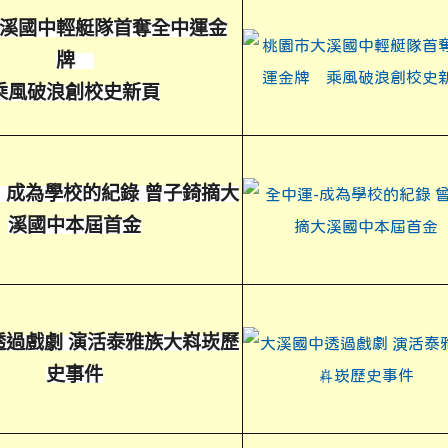
溪國中輕艇隊首奪全中運金
牌
乘風破浪創校史新頁
》成為學校的紀錄 曾子錡摘大
溪國中本屆首金
透過戲劇 演活泰雅族大嵙崁歷
史事件