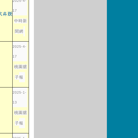
2025-4-
17
link to https://tyenews.com/2025/01/790393/
中時新
聞網
2025-4-
17
o https://tyenews.com/2025/01/790393/?fbclid=IwZ
桃園臆
子
報
2025-1-
13
o https://tyenews.com/2025/01/790393/?fbclid=IwZ
桃園臆
子
報