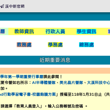
溪中新官網
link to https://xwww.dsjh.ty
事曆
教師資訊
行政人員
學生資訊
xwww.dsjh.tyc.edu.tw/modules/tadnews/index.php?tag_sn=16
室
教務處
學務處
總務處
xwww.dsjh.tyc.edu.tw/modules/tadnews/index.php?tag_sn=1
xwww.dsjh.tyc.edu.tw/modules/tadnews/index.php?tag_sn=13
近期重要消息
h.tyc.edu.tw/modules/tadnews/index.php?tag_sn=13 \
dsjh.tyc.edu.tw/lunch.asp \
dsjh.tyc.edu.tw/files/121/11212-menu.pdf \
jh.tyc.edu.tw/uploads/tad_blocks/file/114%E5%B9
c.edu.tw/files/121/11212-menu.pdf \
5學年第一學期重要行事曆
請此參閱！
dsjh.tyc.edu.tw/lunch.asp \
dsjh.tyc.edu.tw/files/121/11212-menu.pdf \
理夏令營如右所示：
AI半導體營隊
、
美光晶片營隊
、
大溪科技中
://xwww.dsjh.tyc.edu.tw/uploads/tad_blocks/ima
sweb2.dsjh.tyc.edu.tw/files/121/11212-menu.pdf \
參加。
ead行動學習電子書-校園飽讀方案
」授權至118年1月31日止（
://xwww.dsjh.tyc.edu.tw/uploads/tad_blocks/ima
sweb2.dsjh.tyc.edu.tw/files/121/11212-menu.pdf \
：請選擇「教育人員登入」，輸入公務帳號及密碼 。
yc.edu.tw/uploads/tad_blocks/image/logo/376735100E_1
c.edu.tw/lunch.asp \
c.edu.tw/files/121/11212-menu.pdf \