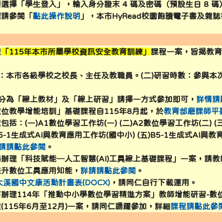
選擇「學生登入」，輸入身分證末 4 碼及密碼（預設生日 8 碼
yc.edu.tw/uploads/tad_blocks/image/logo/376735100E_1
驟請參閱「
點此操作說明
」，本市HyRead校園飽讀電子書及雜
c.edu.tw/lunch.asp \
c.edu.tw/files/121/11212-menu.pdf \
c.edu.tw/files/121/11212-menu.pdf \
c.edu.tw/subweb/anti-code2/ \
118.163.163.244/TY_SCHOOL/login.aspx \
//sites.google.com/view/112summer2023/%E9%A6%96%E9%
/forms.gle/Xhu7kSYQiQABe6Yu6 \
理
「115年本市所屬學校資訊安全教育訓練」
課程一案，旨揭教
.tyc.edu.tw/TYESSO/Login.aspx \
象：本市各級學校之校長、主任及教職員。(二)研習時數：參與本
.244.11/classtablev2 \
式分為「線上教材」及「線上研習」請擇一方式參加即可，
詳情請
位教學增能培訓」基礎課程自115年8月起，於
教育部磨課師平
118.163.163.244/TY_SCHOOL/login.aspx \
//sites.google.com/view/112summer2023/%E9%A6%96%E9%
/forms.gle/Xhu7kSYQiQABe6Yu6 \
括：(一)A1數位學習工作坊(一) (二)A2數位學習工作坊(二) (
B5-1生成式AI與教育應用工作坊(國中小) (五)B5-1生成式AI與
8.163.163.244/TY_SCHOOL/login.aspx \
sites.google.com/view/112summer2023/%E9%A6%96%E9%A0
orms.gle/Xhu7kSYQiQABe6Yu6 \
請請點此參閱
。
118.163.163.244/TY_SCHOOL/login.aspx \
//sites.google.com/view/112summer2023/%E9%A6%96%E9%
/forms.gle/Xhu7kSYQiQABe6Yu6 \
辦理「科技賦能─人工智慧(AI)工具線上基礎課程」一案，請
提升數位工具應用知能，
詳請請點此參閱
。
d.moe.edu.tw/034511/library \
大溪國中文康活動計畫表(DOCX)
，請同仁自行下載運用。
辦理114年「推動中小學數位學習精進方案」教師增能研習-數
c.edu.tw/TYESSO/Login.aspx \
(115年6月至12月)一案，請同仁踴躍參加，詳細
課程請點此參
b2.dsjh.tyc.edu.tw/ms2/files/teacher_rule.pdf \