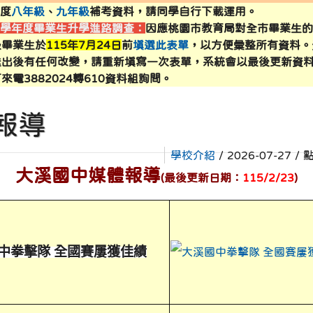
年度
八年級
、
九年級
補考資料，請同學自行下載運用。
4學年度畢業生升學進路調查：
因應桃園市教育局對全市畢業生
sign3.dsjh.tyc.edu.tw/lunch.asp \
sweb2.dsjh.tyc.edu.tw/files/121/11212-menu.pdf \
級畢業生於
115年7月24日
前
填選此表單
，以方便彙整所有資料。
送出後有任何改變，請重新填寫一次表單，系統會以最後更新資
來電3882024轉610資料組詢問。
okey.synology.me/daxi/ \
dsjh.tyc.edu.tw/subweb/anti-code2/ \
報導
sweb2.dsjh.tyc.edu.tw/subweb/anti-code2/ \
學校介紹
/ 2026-07-27 /
ww.facebook.com/groups/1098214050579362/permalink/1
大溪國中媒體報導
(最後更新日期：
115/2/23
)
b2.dsjh.tyc.edu.tw/ms2/open.htm \
中拳擊隊 全國賽屢獲佳績