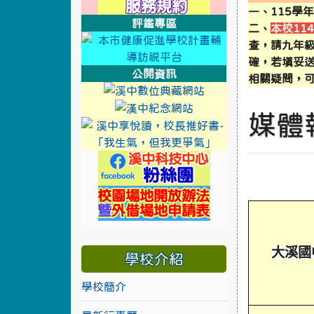
一、115學
評鑑專區
二、
本校11
link to http://de
link to https://
查，請九年
確，若填妥
公開資訊
相關疑問，可
link to https://cool
link to https://sweb2.
媒體
link to https://
link to https://w
link to https://swe
大溪國
學校介紹
學校簡介