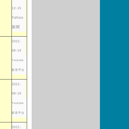
12-15
 https://www.ydn.com.tw/news/newsInsidePage?chapterID
Yahoo
新聞
2021-
08-19
 https://www.youtube.com/watch?v=87xE0FqS-dg
Youtube
影音平台
2021-
08-19
 https://youtu.be/tl8g9ku_wVI
Youtube
影音平台
2021-