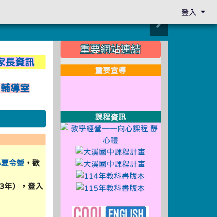
登入
:::
重要網站連結
c.edu.tw/uploads/tad_blocks/image/1140918.jpg \
家長資訊
重要宣導
 \
link to http://design3.dsjh.t
link to https://sweb2.dsjh.t
輔導室
link to http://design3.dsjh.t
link to https://sweb2.dsjh.t
3 \
link to http://design3.dsjh.t
link to https://sweb2.dsjh.t
 \
課程資訊
link to http://
link to https:/
%B410%E6%9C%88%E8%8F%9C%E5%96%AE%E5%AF%A9%E6%A
link to https://sso
心夏令營
，歡
link to https://sso
ge/113%E5%B9%B411%E6%9C%88%E8%8F%9C%E5%96%AE%E5
link to https://sso
共3年），登入
link to https://sso
ge/113%E5%B9%B411%E6%9C%88%E8%8F%9C%E5%96%AE%E5
link to http://design3.dsjh.t
link to https://sweb2.dsjh.t
link to https://ww
130062901_ATTACH2.pdf \