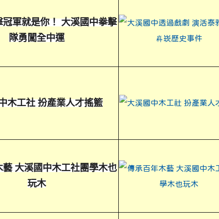
擊冠軍就是你！ 大溪國中拳擊
隊勇闖全中運
中木工社 扮產業人才搖籃
木藝 大溪國中木工社團學木也
玩木