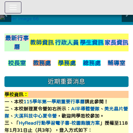
:::
link to https://xwww.dsjh.ty
最新行事
教師資訊
行政人員
學生資訊
家長資訊
曆
校長室
教務處
學務處
總務處
輔導室
近期重要消息
學校資訊：
一、本校
115學年第一學期重要行事曆
請此參閱！
二、本校辦理夏令營如右所示：
AI半導體營隊
、
美光晶片營
隊
、
大溪科技中心夏令營
，歡迎同學蒞校參加。
三、「
HyRead行動學習電子書-校園飽讀方案
」授權至118
年1月31日止（共3年），登入方式如下：