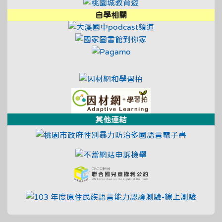
link to https://tyc.entry.e
link to https://educ
link to https://tyc.entry.e
自學相關
link to https://t
link to https://ty
link to https://www.pag
link to https://educational
link to https://tyc.entry.e
link to https://adl.
link to https://ad
其他連結
link to ht
link to https://fae.c
link to https://crc.
link to