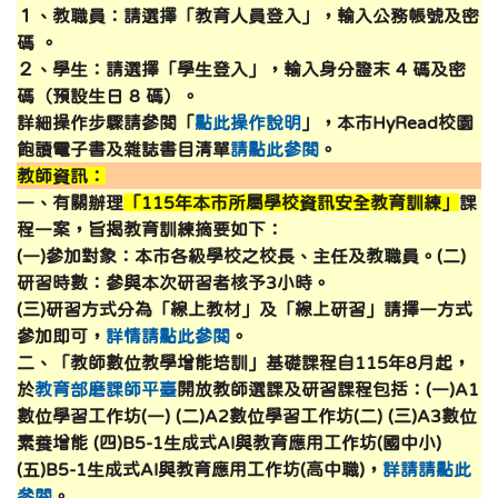
１、教職員：請選擇「教育人員登入」，輸入公務帳號及密
碼 。
２、學生：請選擇「學生登入」，輸入身分證末 4 碼及密
碼（預設生日 8 碼）。
詳細操作步驟請參閱「
點此操作說明
」，本市HyRead校園
飽讀電子書及雜誌書目清單
請點此參閱
。
教師資訊：
一、有關辦理
「115年本市所屬學校資訊安全教育訓練」
課
程一案，旨揭教育訓練摘要如下：
(一)參加對象：本市各級學校之校長、主任及教職員。(二)
研習時數：參與本次研習者核予3小時。
(三)研習方式分為「線上教材」及「線上研習」請擇一方式
參加即可，
詳情請點此參閱
。
二、「教師數位教學增能培訓」基礎課程自115年8月起，
於
教育部磨課師平臺
開放教師選課及研習課程包括：(一)A1
數位學習工作坊(一) (二)A2數位學習工作坊(二) (三)A3數位
素養增能 (四)B5-1生成式AI與教育應用工作坊(國中小)
(五)B5-1生成式AI與教育應用工作坊(高中職)
，
詳請請點此
參閱
。