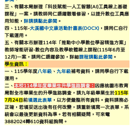
三、有關本局辦理「科技賦能─人工智慧(AI)工具線上基礎
課程」一案，請教師同仁踴躍觀看修習，以提升數位工具應
用知能，
詳請請點此參閱
。
四、115年-
大溪國中文康活動計畫表(DOCX)
，請同仁自行
下載運用。
五、有關本市辦理114年「推動中小學數位學習精進方案」
教師增能研習-數位內容及教學軟體線上課程(115年6月至
12月)一案，請同仁踴躍參加，詳細
課程請點此參閱
。
學生資訊：
一、115學年度
八年級
、
九年級
補考資料，請同學自行下載
運用。
二、
本校114學年度畢業生升學進路調查：
因應桃園市教育
局對全市畢業生的升學進路調查，請九年級畢業生於
115年
7月24日
前
填選此表單
，以方便彙整所有資料。資料請務必
正確，若填妥送出後有任何改變，請重新填寫一次表單，系
統會以最後更新資料為準。若有相關疑問，可來電
3882024轉610資料組詢問。