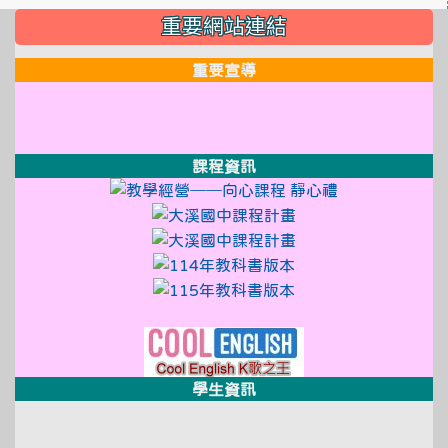
:::
重要網站連結
重要宣導
link to http://design3.dsjh.ty
link to https://sweb2.dsjh.ty
link to http://design3.dsjh.ty
link to https://sweb2.dsjh.ty
link to http://design3.dsjh.ty
link to https://sweb2.dsjh.ty
課程資訊
link to http://
link to https:
link to https://sso
link to https://sso
link to https://sso.
link to https://sso.
link to http://design3.dsjh.ty
link to https://sweb2.dsjh.ty
link to https://www
學生資訊
link to https://xwww.dsjh.t