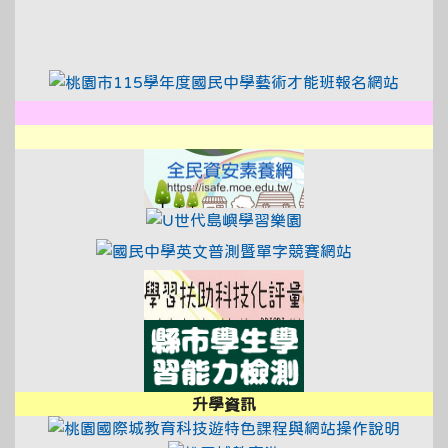
link to https://xwww.dsjh.t
link to https://tyc.entry.e
link to
link to http://design3.dsjh.ty
link to https://sweb2.dsjh.ty
link to https://xwww.dsjh.t
link to https://isa
link to https://www
link to http:/
link to https://exa
link to https://saa
升學資訊
link t