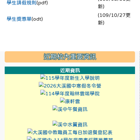
學生請假規則
(pdf)
新)
(109/10/27更
學生獎懲單
(odt)
新)
:::
近期校內重要資訊
近期資訊
link to https://
link to https:/
link to https://
link to https://xwww.dsj
link to http://design3.
link to https://sweb2
link to https://xwww.ds
link to https://sweb2.dsjh.ty
link to http://design3.
link to https://sweb2
link to h
link to htt
link to h
link to htt