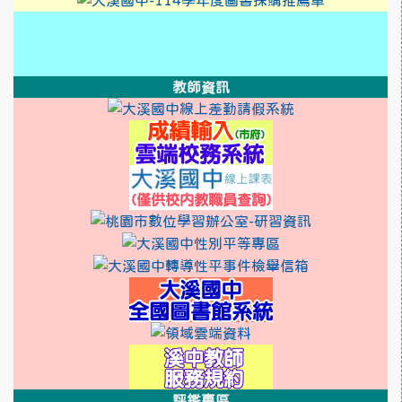
link to https://xwww.dsjh.
link to http://design3.dsjh.ty
link to https://sweb2.dsjh.ty
link to https://xwww.dsjh.
link to http://design3.dsjh.ty
link to https://sweb2.dsjh.ty
link to https://sweb2.dsjh.ty
link to https://sweb2.dsjh.ty
教師資訊
link to http:/
link to https
link to https:
link to https://ss
link to http://10.3
link to http
link to htt
link to http
link to http://1
link to https:/
link to https://
link to http
link to http
link to http
link to https://rea
link to https://sso.ty
link to https://swe
評鑑專區