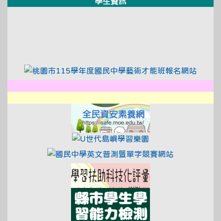
學生資訊
link to https://xwww.dsjh.t
link to https://xwww.dsjh.t
link to https://tyc.entry.e
link to
link to http://design3.dsjh.ty
link to https://sweb2.dsjh.ty
link to https://xwww.dsjh.t
link to https://isa
link to https://www
link to http:/
link to https://exa
link to https://saa