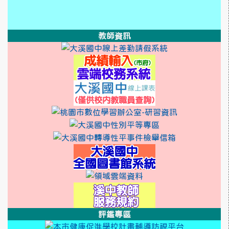
link to https://xwww.dsjh.
link to http://design3.dsjh.ty
link to https://sweb2.dsjh.ty
link to https://sweb2.dsjh.ty
link to https://sweb2.dsjh.ty
教師資訊
link to http:/
link to https
link to https:
link to https://ss
link to http://10.3
link to http
link to htt
link to http
link to http://1
link to https:/
link to https://
link to http
link to http
link to http
link to https://rea
link to https://sso.ty
link to https://swe
評鑑專區
link to http
link to htt