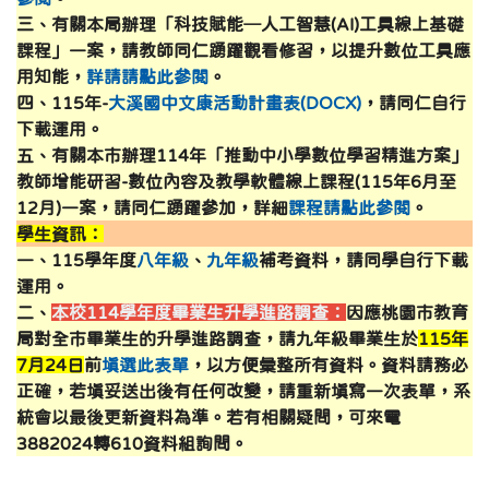
三、有關本局辦理「科技賦能─人工智慧(AI)工具線上基礎
課程」一案，請教師同仁踴躍觀看修習，以提升數位工具應
用知能，
詳請請點此參閱
。
四、115年-
大溪國中文康活動計畫表(DOCX)
，請同仁自行
下載運用。
五、有關本市辦理114年「推動中小學數位學習精進方案」
教師增能研習-數位內容及教學軟體線上課程(115年6月至
12月)一案，請同仁踴躍參加，詳細
課程請點此參閱
。
學生資訊：
一、115學年度
八年級
、
九年級
補考資料，請同學自行下載
運用。
二、
本校114學年度畢業生升學進路調查：
因應桃園市教育
局對全市畢業生的升學進路調查，請九年級畢業生於
115年
7月24日
前
填選此表單
，以方便彙整所有資料。資料請務必
正確，若填妥送出後有任何改變，請重新填寫一次表單，系
統會以最後更新資料為準。若有相關疑問，可來電
3882024轉610資料組詢問。