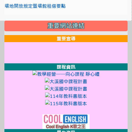
場地開放規定暨場館租借要點
:::
重要網站連結
重要宣導
link to http://design3.dsjh.ty
link to https://sweb2.dsjh.ty
link to http://design3.dsjh.ty
link to https://sweb2.dsjh.ty
link to http://design3.dsjh.ty
link to https://sweb2.dsjh.ty
課程資訊
link to http://
link to https:
link to https://sso
link to https://sso
link to https://sso.
link to https://sso.
link to http://design3.dsjh.ty
link to https://sweb2.dsjh.ty
link to https://www