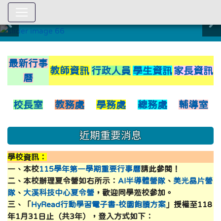
:::
link to https://xwww.dsjh.ty
最新行事
教師資訊
行政人員
學生資訊
家長資訊
曆
校長室
教務處
學務處
總務處
輔導室
近期重要消息
學校資訊：
一、本校
115學年第一學期重要行事曆
請此參閱！
二、本校辦理夏令營如右所示：
AI半導體營隊
、
美光晶片營
隊
、
大溪科技中心夏令營
，歡迎同學蒞校參加。
三、「
HyRead行動學習電子書-校園飽讀方案
」授權至118
年1月31日止（共3年），登入方式如下：