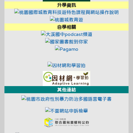
升學資訊
link t
link to https://tyc.entry.e
link to https://educ
link to https://tyc.entry.e
自學相關
link to https://t
link to https://ty
link to https://www.pag
link to https://educational
link to https://tyc.entry.e
link to https://adl.
link to https://ad
其他連結
link to ht
link to https://fae.c
link to https://crc.