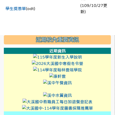
(109/10/27更
學生獎懲單
(odt)
新)
:::
近期校內重要資訊
近期資訊
link to https://
link to https:/
link to https://
link to https://xwww.dsj
link to http://design3.
link to https://sweb2
link to https://xwww.ds
link to https://sweb2.dsjh.ty
link to http://design3.
link to https://sweb2
link to h
link to htt
link to h
link to htt
link to https://xwww.dsjh.
link to http://design3.dsjh.ty
link to https://sweb2.dsjh.ty