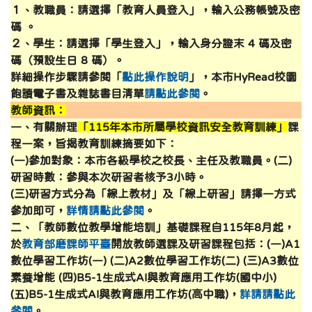
１、教職員：請選擇「教育人員登入」，輸入公務帳號及密
碼 。
２、學生：請選擇「學生登入」，輸入身分證末 4 碼及密
碼（預設生日 8 碼）。
詳細操作步驟請參閱「
點此操作說明
」，本市HyRead校園
飽讀電子書及雜誌書目清單
請點此參閱
。
教師資訊：
一、有關辦理
「115年本市所屬學校資訊安全教育訓練」
課
程一案，旨揭教育訓練摘要如下：
(一)參加對象：本市各級學校之校長、主任及教職員。(二)
研習時數：參與本次研習者核予3小時。
(三)研習方式分為「線上教材」及「線上研習」請擇一方式
參加即可，
詳情請點此參閱
。
二、「教師數位教學增能培訓」基礎課程自115年8月起，
於
教育部磨課師平臺
開放教師選課及研習課程包括：(一)A1
數位學習工作坊(一) (二)A2數位學習工作坊(二) (三)A3數位
素養增能 (四)B5-1生成式AI與教育應用工作坊(國中小)
(五)B5-1生成式AI與教育應用工作坊(高中職)
，
詳請請點此
參閱
。