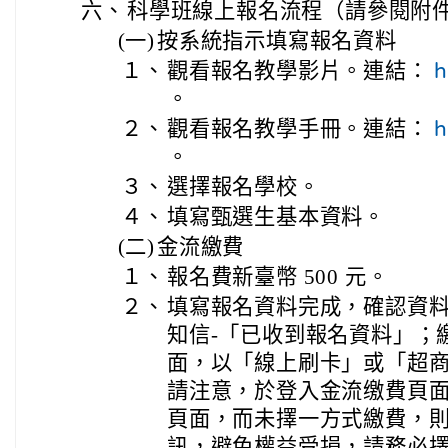
六、
科學班線上報名流程（請參閱附件
(一)
按系統指示填寫報名資料
１、
觀看報名教學影片。連結：
h
。
２、
觀看報名教學手冊。連結：
h
。
３、
選擇報名學校。
４、
填寫甄選生基本資料。
(二)
金流繳費
１、
報名費新臺幣 500 元。
２、
填寫報名資料完成，確認資
知信-「已收到報名資料」；
面，以「線上刷卡」或「超
請注意，於登入金流缴費頁
頁面，而未擇一方式繳費，
訊，避免權益受損，請務必