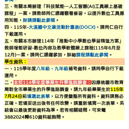
三、有關本局辦理「科技賦能─人工智慧(AI)工具線上基礎
課程」一案，請教師同仁踴躍觀看修習，以提升數位工具應
用知能，
詳請請點此參閱
。
四、115年-
大溪國中文康活動計畫表(DOCX)
，請同仁自行
下載運用。
五、有關本市辦理114年「推動中小學數位學習精進方案」
教師增能研習-數位內容及教學軟體線上課程(115年6月至
12月)一案，請同仁踴躍參加，詳細
課程請點此參閱
。
學生資訊：
一、115學年度
八年級
、
九年級
補考資料，請同學自行下載
運用。
二、
本校114學年度畢業生升學進路調查：
因應桃園市教育
局對全市畢業生的升學進路調查，請九年級畢業生於
115年
7月24日
前
填選此表單
，以方便彙整所有資料。資料請務必
正確，若填妥送出後有任何改變，請重新填寫一次表單，系
統會以最後更新資料為準。若有相關疑問，可來電
3882024轉610資料組詢問。