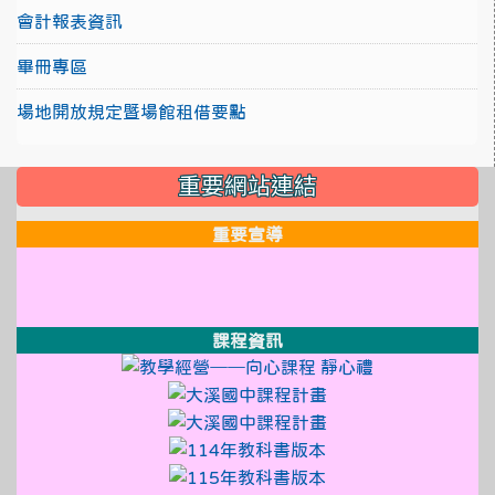
會計報表資訊
畢冊專區
場地開放規定暨場館租借要點
:::
重要網站連結
重要宣導
link to http://design3.dsjh.ty
link to https://sweb2.dsjh.ty
link to http://design3.dsjh.ty
link to https://sweb2.dsjh.ty
link to http://design3.dsjh.ty
link to https://sweb2.dsjh.ty
課程資訊
link to http://
link to https:
link to https://sso
link to https://sso
link to https://sso.
link to https://sso.