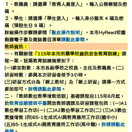
１、教職員：請選擇「教育人員登入」，輸入公務帳號及密
碼 。
２、學生：請選擇「學生登入」，輸入身分證末 4 碼及密
碼（預設生日 8 碼）。
詳細操作步驟請參閱「
點此操作說明
」，本市HyRead校園
飽讀電子書及雜誌書目清單
請點此參閱
。
教師資訊：
一、有關辦理
「115年本市所屬學校資訊安全教育訓練」
課
程一案，旨揭教育訓練摘要如下：
(一)參加對象：本市各級學校之校長、主任及教職員。(二)
研習時數：參與本次研習者核予3小時。
(三)研習方式分為「線上教材」及「線上研習」請擇一方式
參加即可，
詳情請點此參閱
。
二、「教師數位教學增能培訓」基礎課程自115年8月起，
於
教育部磨課師平臺
開放教師選課及研習課程包括：(一)A1
數位學習工作坊(一) (二)A2數位學習工作坊(二) (三)A3數位
素養增能 (四)B5-1生成式AI與教育應用工作坊(國中小)
(五)B5-1生成式AI與教育應用工作坊(高中職)
，
詳請請點此
參閱
。