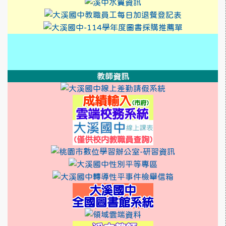
link to http://design3.
link to https://sweb2
link to h
link to htt
link to h
link to htt
link to https://xwww.dsjh.
link to http://design3.dsjh.ty
link to https://sweb2.dsjh.ty
link to https://xwww.dsjh.
link to http://design3.dsjh.ty
link to https://sweb2.dsjh.ty
link to https://sweb2.dsjh.ty
link to https://sweb2.dsjh.ty
教師資訊
link to http:/
link to https
link to https:
link to https://ss
link to http://10.3
link to http
link to htt
link to http
link to http://1
link to https:/
link to https://
link to http
link to http
link to http
link to https://rea
link to https://sso.ty