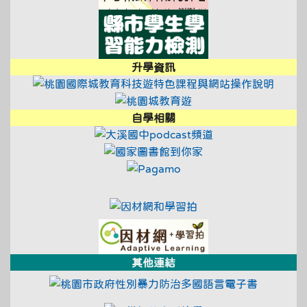
link to https://saa
升學資訊
link t
link to https://tyc.entry.e
link to https://educ
link to https://tyc.entry.e
自學相關
link to https://t
link to https://ty
link to https://www.pag
link to https://educational
link to https://tyc.entry.e
link to https://adl.
link to https://ad
其他連結
link to ht