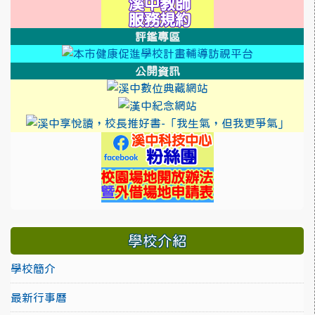
link to https://swe
評鑑專區
link to http
link to htt
公開資訊
link to https://cool
link to https://sweb2.
link 
link to https://
link to https://sw
學校介紹
學校簡介
最新行事曆