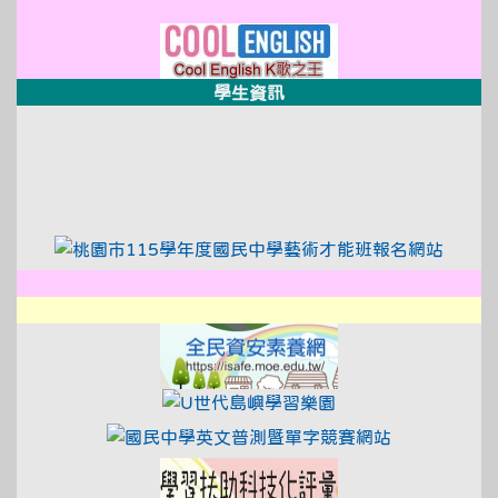
link to http://design3.dsjh.ty
link to https://sweb2.dsjh.ty
link to https://www
學生資訊
link to https://xwww.dsjh.t
link to https://xwww.dsjh.t
link to https://tyc.entry.e
link to
link to http://design3.dsjh.ty
link to https://sweb2.dsjh.ty
link to https://xwww.dsjh.t
link to https://isa
link to https://www
link to http:/
link to https://exa