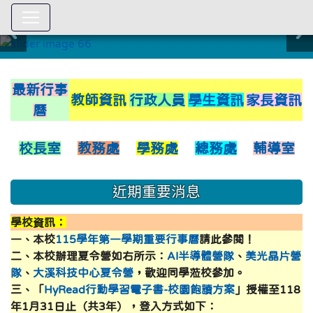
:::
link to https://xwww.dsjh.ty
最新行事
教師資訊
行政人員
學生資訊
家長資訊
曆
校長室
教務處
學務處
總務處
輔導室
近期重要消息
學校資訊：
一、本校
115學年第一學期重要行事曆
請此參閱！
二、本校辦理夏令營如右所示：
AI半導體營隊
、
美光晶片營
隊
、
大溪科技中心夏令營
，歡迎同學蒞校參加。
三、「
HyRead行動學習電子書-校園飽讀方案
」授權至118
年1月31日止（共3年），登入方式如下：