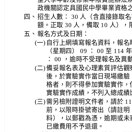
政機關認定具國民中學畢業資格
四、
招生人數： 30 人（含直接錄取
額。正取 30 人，備取 10 人）
五、
報名方式及日期：
(一)
自行上網填寫報名資料，報名時間為 
（星期四） 09 ： 00 至 114 
： 00 ，逾時不受理報名及異
(二)
備妥報名表及心理素質評估觀
後，於實驗實作當日現場繳驗
格者，則不得參加實驗實作，
實驗實作成績，不列入總成績
(三)
需另檢附證明文件者，請於 114 
前，以限時掛號寄出（請註明
料），以郵戳為憑，逾期或未
已繳費用不予退還。