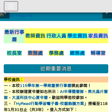
:::
link to https://xwww.dsjh.ty
最新行事
教師資訊
行政人員
學生資訊
家長資訊
曆
校長室
教務處
學務處
總務處
輔導室
近期重要消息
學校資訊：
一、本校
115學年第一學期重要行事曆
請此參閱！
二、本校辦理夏令營如右所示：
AI半導體營隊
、
美光晶片營
隊
、
大溪科技中心夏令營
，歡迎同學蒞校參加。
三、「
HyRead行動學習電子書-校園飽讀方案
」授權至118
年1月31日止（共3年），登入方式如下：