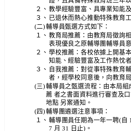
證，且具備特殊教育班三年
２、
教學經驗豐富、具專業知能
３、
已退休而熱心推動特殊教育
(二)
輔導員甄選方式如下：
１、
教育局推薦：由教育局徵詢
表現優良之原輔導團輔導員
２、
學校推薦：各校依據上開基
知能、經驗豐富及工作熱忱
３、
自我推薦：對從事特殊教育
者，經學校同意後，向教育
(三)
輔導員之甄選流程：由本局組
薦 者之書面資料進行審查及
地點 另案通知。
(四)
輔導團遴選注意事項：
１、
輔導團員任期為一年一聘(自 114 
7 月 31 日止)。