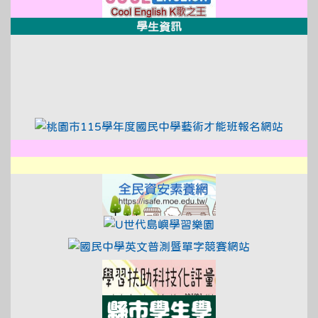
學生資訊
link to https://xwww.dsjh.t
link to https://xwww.dsjh.t
link to https://tyc.entry.e
link to
link to http://design3.dsjh.ty
link to https://sweb2.dsjh.ty
link to https://xwww.dsjh.t
link to https://isa
link to https://www
link to http:/
link to https://exa
link to https://saa