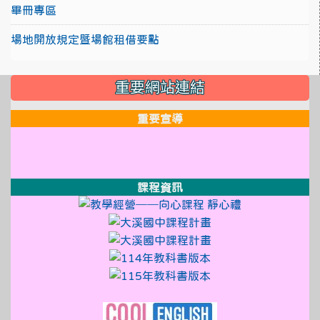
畢冊專區
場地開放規定暨場館租借要點
:::
重要網站連結
重要宣導
link to http://design3.dsjh.ty
link to https://sweb2.dsjh.ty
link to http://design3.dsjh.ty
link to https://sweb2.dsjh.ty
link to http://design3.dsjh.ty
link to https://sweb2.dsjh.ty
課程資訊
link to http://
link to https:
link to https://sso
link to https://sso
link to https://sso.
link to https://sso.
link to http://design3.dsjh.ty
link to https://sweb2.dsjh.ty
link to https://www