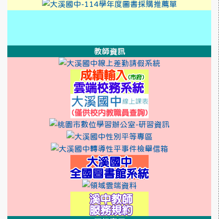
link to h
link to htt
link to https://xwww.dsjh.
link to http://design3.dsjh.ty
link to https://sweb2.dsjh.ty
link to https://xwww.dsjh.
link to http://design3.dsjh.ty
link to https://sweb2.dsjh.ty
link to https://sweb2.dsjh.ty
link to https://sweb2.dsjh.ty
教師資訊
link to http:/
link to https
link to https:
link to https://ss
link to http://10.3
link to http
link to htt
link to http
link to http://1
link to https:/
link to https://
link to http
link to http
link to http
link to https://rea
link to https://sso.ty
link to https://swe