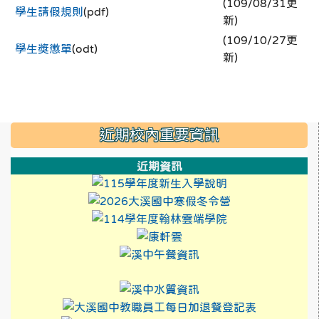
(109/08/31更
學生請假規則
(pdf)
新)
(109/10/27更
學生獎懲單
(odt)
新)
:::
近期校內重要資訊
近期資訊
link to https://
link to https:/
link to https://
link to https://xwww.dsj
link to http://design3.
link to https://sweb2
link to https://xwww.ds
link to https://sweb2.dsjh.ty
link to http://design3.
link to https://sweb2
link to h
link to htt