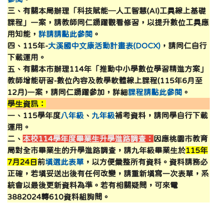
三、有關本局辦理「科技賦能─人工智慧(AI)工具線上基礎
課程」一案，請教師同仁踴躍觀看修習，以提升數位工具應
用知能，
詳請請點此參閱
。
四、115年-
大溪國中文康活動計畫表(DOCX)
，請同仁自行
下載運用。
五、有關本市辦理114年「推動中小學數位學習精進方案」
教師增能研習-數位內容及教學軟體線上課程(115年6月至
12月)一案，請同仁踴躍參加，詳細
課程請點此參閱
。
學生資訊：
一、115學年度
八年級
、
九年級
補考資料，請同學自行下載
運用。
二、
本校114學年度畢業生升學進路調查：
因應桃園市教育
局對全市畢業生的升學進路調查，請九年級畢業生於
115年
7月24日
前
填選此表單
，以方便彙整所有資料。資料請務必
正確，若填妥送出後有任何改變，請重新填寫一次表單，系
統會以最後更新資料為準。若有相關疑問，可來電
3882024轉610資料組詢問。