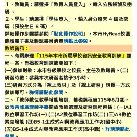
１、教職員：請選擇「教育人員登入」，輸入公務帳號及密
碼 。
２、學生：請選擇「學生登入」，輸入身分證末 4 碼及密
碼（預設生日 8 碼）。
詳細操作步驟請參閱「
點此操作說明
」，本市HyRead校園
飽讀電子書及雜誌書目清單
請點此參閱
。
教師資訊：
一、有關辦理
「115年本市所屬學校資訊安全教育訓練」
課
程一案，旨揭教育訓練摘要如下：
(一)參加對象：本市各級學校之校長、主任及教職員。(二)
研習時數：參與本次研習者核予3小時。
(三)研習方式分為「線上教材」及「線上研習」請擇一方式
參加即可，
詳情請點此參閱
。
二、「教師數位教學增能培訓」基礎課程自115年8月起，
於
教育部磨課師平臺
開放教師選課及研習課程包括：(一)A1
數位學習工作坊(一) (二)A2數位學習工作坊(二) (三)A3數位
素養增能 (四)B5-1生成式AI與教育應用工作坊(國中小)
(五)B5-1生成式AI與教育應用工作坊(高中職)
，
詳請請點此
參閱
。