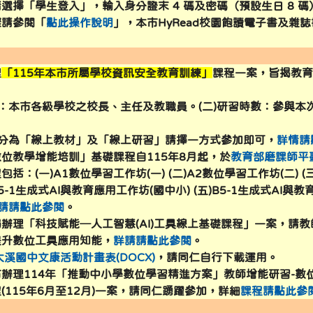
選擇「學生登入」，輸入身分證末 4 碼及密碼（預設生日 8 碼
yc.edu.tw/uploads/tad_blocks/image/logo/376735100E_1
驟請參閱「
點此操作說明
」，本市HyRead校園飽讀電子書及雜
c.edu.tw/lunch.asp \
c.edu.tw/files/121/11212-menu.pdf \
c.edu.tw/files/121/11212-menu.pdf \
c.edu.tw/subweb/anti-code2/ \
118.163.163.244/TY_SCHOOL/login.aspx \
//sites.google.com/view/112summer2023/%E9%A6%96%E9%
/forms.gle/Xhu7kSYQiQABe6Yu6 \
理
「115年本市所屬學校資訊安全教育訓練」
課程一案，旨揭教
.tyc.edu.tw/TYESSO/Login.aspx \
象：本市各級學校之校長、主任及教職員。(二)研習時數：參與本
.244.11/classtablev2 \
式分為「線上教材」及「線上研習」請擇一方式參加即可，
詳情請
位教學增能培訓」基礎課程自115年8月起，於
教育部磨課師平
118.163.163.244/TY_SCHOOL/login.aspx \
//sites.google.com/view/112summer2023/%E9%A6%96%E9%
/forms.gle/Xhu7kSYQiQABe6Yu6 \
括：(一)A1數位學習工作坊(一) (二)A2數位學習工作坊(二) (
B5-1生成式AI與教育應用工作坊(國中小) (五)B5-1生成式AI與
8.163.163.244/TY_SCHOOL/login.aspx \
sites.google.com/view/112summer2023/%E9%A6%96%E9%A0
orms.gle/Xhu7kSYQiQABe6Yu6 \
請請點此參閱
。
118.163.163.244/TY_SCHOOL/login.aspx \
//sites.google.com/view/112summer2023/%E9%A6%96%E9%
/forms.gle/Xhu7kSYQiQABe6Yu6 \
辦理「科技賦能─人工智慧(AI)工具線上基礎課程」一案，請
提升數位工具應用知能，
詳請請點此參閱
。
d.moe.edu.tw/034511/library \
大溪國中文康活動計畫表(DOCX)
，請同仁自行下載運用。
辦理114年「推動中小學數位學習精進方案」教師增能研習-數
c.edu.tw/TYESSO/Login.aspx \
(115年6月至12月)一案，請同仁踴躍參加，詳細
課程請點此參
b2.dsjh.tyc.edu.tw/ms2/files/teacher_rule.pdf \