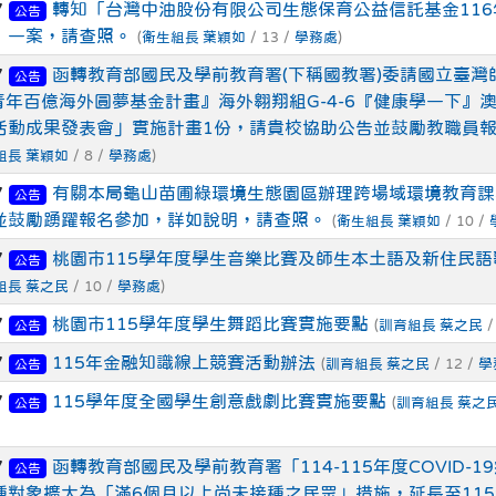
7
轉知「台灣中油股份有限公司生態保育公益信託基金116
公告
」一案，請查照。
(
衛生組長 葉穎如
/ 13 /
學務處
)
7
函轉教育部國民及學前教育署(下稱國教署)委請國立臺灣
公告
青年百億海外圓夢基金計畫』海外翱翔組G-4-6『健康學一下』
活動成果發表會」實施計畫1份，請貴校協助公告並鼓勵教職員
組長 葉穎如
/ 8 /
學務處
)
7
有關本局龜山苗圃綠環境生態園區辦理跨場域環境教育課
公告
並鼓勵踴躍報名參加，詳如說明，請查照。
(
衛生組長 葉穎如
/ 10 /
7
桃園市115學年度學生音樂比賽及師生本土語及新住民語
公告
組長 蔡之民
/ 10 /
學務處
)
7
桃園市115學年度學生舞蹈比賽實施要點
(
訓育組長 蔡之民
/
公告
7
115年金融知識線上競賽活動辦法
(
訓育組長 蔡之民
/ 12 /
學
公告
7
115學年度全國學生創意戲劇比賽實施要點
(
訓育組長 蔡之
公告
7
函轉教育部國民及學前教育署「114-115年度COVID-1
公告
種對象擴大為「滿6個月以上尚未接種之民眾」措施，延長至115