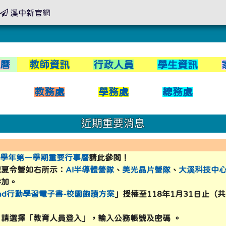
溪中新官網
link to https://xwww.dsjh.ty
事曆
教師資訊
行政人員
學生資訊
xwww.dsjh.tyc.edu.tw/modules/tadnews/index.php?tag_sn=16
室
教務處
學務處
總務處
xwww.dsjh.tyc.edu.tw/modules/tadnews/index.php?tag_sn=1
xwww.dsjh.tyc.edu.tw/modules/tadnews/index.php?tag_sn=13
近期重要消息
h.tyc.edu.tw/modules/tadnews/index.php?tag_sn=13 \
dsjh.tyc.edu.tw/lunch.asp \
dsjh.tyc.edu.tw/files/121/11212-menu.pdf \
jh.tyc.edu.tw/uploads/tad_blocks/file/114%E5%B9
c.edu.tw/files/121/11212-menu.pdf \
5學年第一學期重要行事曆
請此參閱！
dsjh.tyc.edu.tw/lunch.asp \
dsjh.tyc.edu.tw/files/121/11212-menu.pdf \
理夏令營如右所示：
AI半導體營隊
、
美光晶片營隊
、
大溪科技中
://xwww.dsjh.tyc.edu.tw/uploads/tad_blocks/ima
sweb2.dsjh.tyc.edu.tw/files/121/11212-menu.pdf \
參加。
ead行動學習電子書-校園飽讀方案
」授權至118年1月31日止（
://xwww.dsjh.tyc.edu.tw/uploads/tad_blocks/ima
sweb2.dsjh.tyc.edu.tw/files/121/11212-menu.pdf \
：請選擇「教育人員登入」，輸入公務帳號及密碼 。
yc.edu.tw/uploads/tad_blocks/image/logo/376735100E_1
c.edu.tw/lunch.asp \
c.edu.tw/files/121/11212-menu.pdf \