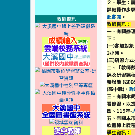
２、學生：請
link to https://xwww.dsjh.t
詳細操作步
link to http://design3.dsjh.ty
link to https://sweb2.dsjh.ty
link to https://sweb2.dsjh.ty
link to https://sweb2.dsjh.ty
此參閱
。
教師資訊
教師資訊：
link to http://
link to https:
link to https:/
一、有關辦
下：
link to https://sso
(一)參加對
3小時。
link to http://10.32
(三)研習方
二、「教師數
link to http://
link to https:
link to https:/
課及研習課程包
養增能 (四)
link to http://11
link to https://
link to https://f
(高中職)
，
詳
link to http://
link to https:
link to https:/
三、有關本局
看修習，以
link to https://rea
四、115年-
五、有關本市
link to https://sso.ty
軟體線上課程
link to https://swe
學生資訊：