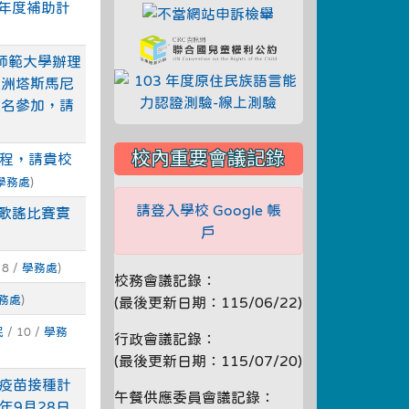
年度補助計
link to https://fae.
link to https://crc
師範大學辦理
link to http://
澳洲塔斯馬尼
報名參加，請
校內重要會議記錄
程，請貴校
學務處
)
請登入學校 Google 帳
歌謠比賽實
戶
 8 /
學務處
)
校務會議記錄：
務處
)
(最後更新日期：115/06/22)
民
/ 10 /
學務
行政會議記錄：
(最後更新日期：115/07/20)
9疫苗接種計
午餐供應委員會議記錄：
年9月28日