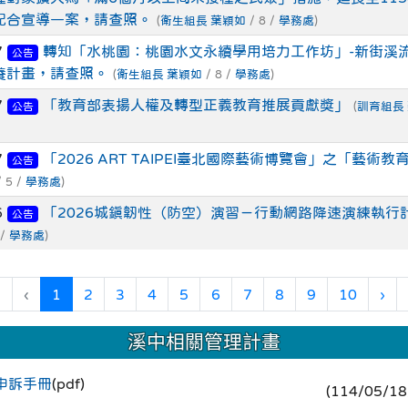
配合宣導一案，請查照。
(
衛生組長 葉穎如
/ 8 /
學務處
)
7
轉知「水桃園：桃園水文永續學用培力工作坊」-新街溪
公告
養計畫，請查照。
(
衛生組長 葉穎如
/ 8 /
學務處
)
7
「教育部表揚人權及轉型正義教育推展貢獻獎」
(
訓育組長
公告
7
「2026 ART TAIPEI臺北國際藝術博覽會」之「藝術
公告
 5 /
學務處
)
6
「2026城鎮韌性（防空）演習－行動網路降速演練執行
公告
 /
學務處
)
(current)
«
‹
1
2
3
4
5
6
7
8
9
10
›
溪中相關管理計畫
申訴手冊
(pdf)
(114/05/1