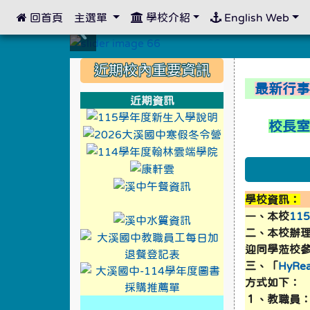
 回首頁
主選單
學校介紹
English Web
:::
:::
:::
近期校內重要資訊
最新行
近期資訊
link to https://
校長
link to https://
link to https://
link to https://xwww.dsj
link to http://design3.
link to https://sweb2.
學校資訊：
link to https://xwww.ds
link to https://sweb2.dsjh.ty
一、本校
11
link to http://design3.
link to https://sweb2.
二、本校辦
link to https
link to https://
迎同學蒞校
三、「
HyR
link to https
link to https://
方式如下：
１、教職員
link to https://xwww.dsjh.t
link to http://design3.dsjh.ty
link to https://sweb2.dsjh.ty