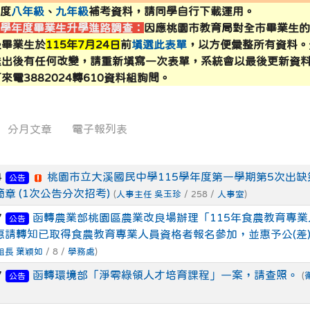
年度
八年級
、
九年級
補考資料，請同學自行下載運用。
4學年度畢業生升學進路調查：
因應桃園市教育局對全市畢業生
sign3.dsjh.tyc.edu.tw/lunch.asp \
sweb2.dsjh.tyc.edu.tw/files/121/11212-menu.pdf \
級畢業生於
115年7月24日
前
填選此表單
，以方便彙整所有資料。
送出後有任何改變，請重新填寫一次表單，系統會以最後更新資
來電3882024轉610資料組詢問。
okey.synology.me/daxi/ \
dsjh.tyc.edu.tw/subweb/anti-code2/ \
sweb2.dsjh.tyc.edu.tw/subweb/anti-code2/ \
分月文章
電子報列表
ww.facebook.com/groups/1098214050579362/permalink/1
列表
4
桃園市立大溪國民中學115學年度第一學期第5次出缺
公告
b2.dsjh.tyc.edu.tw/ms2/open.htm \
章 (1次公告分次招考)
(
人事主任 吳玉珍
/ 258 /
人事室
)
7
函轉農業部桃園區農業改良場辦理「115年食農教育專業
公告
惠請轉知已取得食農教育專業人員資格者報名參加，並惠予公(差
組長 葉穎如
/ 8 /
學務處
)
7
函轉環境部「淨零綠領人才培育課程」一案，請查照。
(
公告