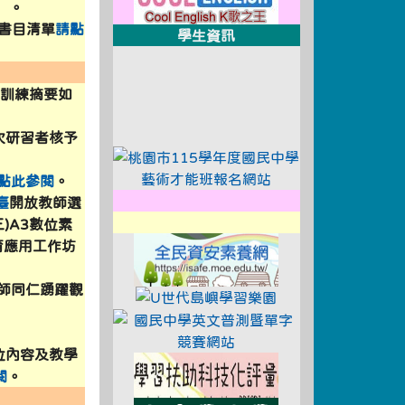
）。
130062901_ATTACH1.pdf \
誌書目清單
請點
學生資訊
link to https://xwww.dsjh.t
A0%81 \
育訓練摘要如
link to https://xwww.dsjh.t
link to https://tyc.entry.
次研習者核予
link to http://e
點此參閱
。
link to http://design3.dsjh.t
link to https://sweb2.dsjh.t
臺
開放教師選
A0%81 \
link to https://xwww.dsjh.t
三)A3數位素
link to https://isa
教育應用工作坊
%81 \
A0%81 \
教師同仁踴躍觀
link to https://ww
link to http://e
位內容及教學
link to https://ex
閱
。