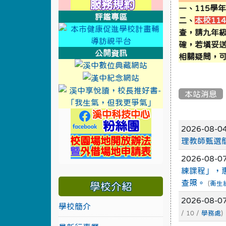
一、115學
評鑑專區
二、
本校11
link to http://de
link to https://
查，請九年
確，若填妥
公開資訊
相關疑問，可
link to https://cool
link to https://sweb2.
link to https://
本站消息
link to https://w
文章
2026-08-0
link to https://swe
理教師甄選簡
2026-08-0
練課程」，
查照。
(
衛生
學校介紹
2026-08-0
學校簡介
/ 10 /
學務處
)