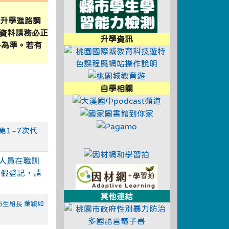
link to https://sa
的升學進路調
資料請務必正
升學資訊
料為準。若有
link to https:
link to https://tyc.entry.e
link to https://educ
link to https://tyc.entry.e
自學相關
link to https://
link to https://ty
292290434505055/ \
link to https://www.pag
第1~7次代
link to https://educational
link to https://tyc.entry.e
link to https://adl
人員在職訓
link to https://a
)假登記，請
其他連結
衛生組長 葉穎如
link to https://