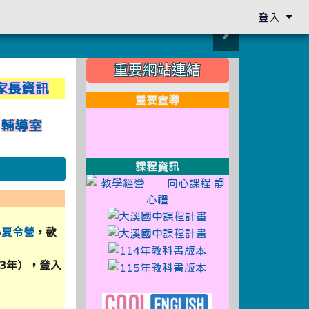
登入
:::
重要網站連結
c.edu.tw/uploads/tad_blocks/image/1140918.jpg \
家長資訊
重要宣導
 \
link to http://design3.dsjh.t
link to https://sweb2.dsjh.t
輔導室
link to http://design3.dsjh.t
link to https://sweb2.dsjh.t
3 \
link to http://design3.dsjh.t
link to https://sweb2.dsjh.t
 \
課程資訊
link to http://
link to https:/
%B410%E6%9C%88%E8%8F%9C%E5%96%AE%E5%AF%A9%E6%A
link to https://sso
心夏令營
，歡
link to https://sso
ge/113%E5%B9%B411%E6%9C%88%E8%8F%9C%E5%96%AE%E5
link to https://sso
共3年），登入
link to https://sso
ge/113%E5%B9%B411%E6%9C%88%E8%8F%9C%E5%96%AE%E5
link to http://design3.dsjh.t
link to https://sweb2.dsjh.t
link to https://ww
130062901_ATTACH2.pdf \