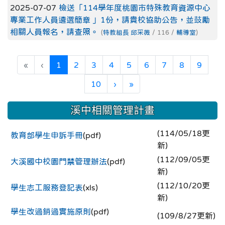
2025-07-07
檢送「114學年度桃園市特殊教育資源中心
專業工作人員遴選簡章 」1份，請貴校協助公告，並鼓勵
相關人員報名，請查照。
(
特教組長 邱采薇
/ 116 /
輔導室
)
(current)
«
‹
1
2
3
4
5
6
7
8
9
10
›
»
溪中相關管理計畫
(114/05/18更
教育部學生申訴手冊
(pdf)
新)
(112/09/05更
大溪國中校園門禁管理辦法
(pdf)
新)
(112/10/20更
學生志工服務登記表
(xls)
新)
學生改過銷過實施原則
(pdf)
(109/8/27更新)