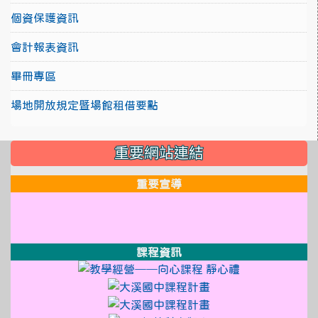
個資保護資訊
會計報表資訊
畢冊專區
場地開放規定暨場館租借要點
:::
重要網站連結
重要宣導
link to http://design3.dsjh.ty
link to https://sweb2.dsjh.ty
link to http://design3.dsjh.ty
link to https://sweb2.dsjh.ty
link to http://design3.dsjh.ty
link to https://sweb2.dsjh.ty
課程資訊
link to http://
link to https:
link to https://sso
link to https://sso