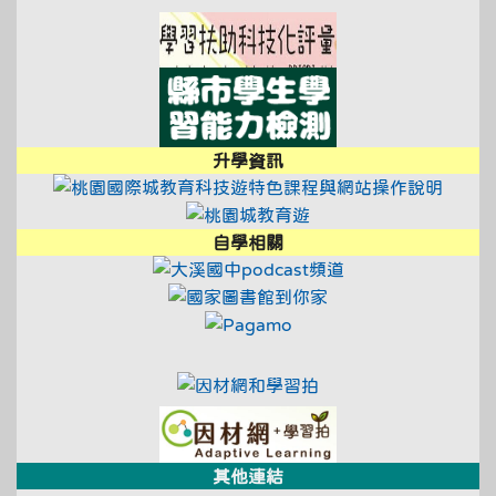
link to https://exa
link to https://saa
升學資訊
link t
link to https://tyc.entry.e
link to https://educ
link to https://tyc.entry.e
自學相關
link to https://t
link to https://ty
link to https://www.pag
link to https://educational
link to https://tyc.entry.e
link to https://adl.
link to https://ad
其他連結