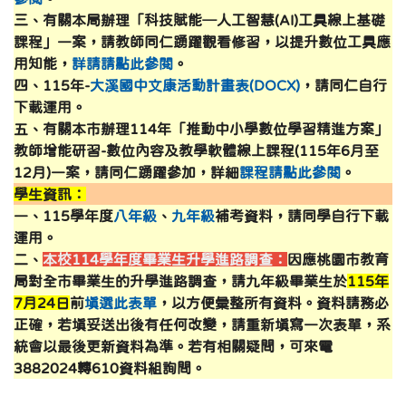
三、有關本局辦理「科技賦能─人工智慧(AI)工具線上基礎
課程」一案，請教師同仁踴躍觀看修習，以提升數位工具應
用知能，
詳請請點此參閱
。
四、115年-
大溪國中文康活動計畫表(DOCX)
，請同仁自行
下載運用。
五、有關本市辦理114年「推動中小學數位學習精進方案」
教師增能研習-數位內容及教學軟體線上課程(115年6月至
12月)一案，請同仁踴躍參加，詳細
課程請點此參閱
。
學生資訊：
一、115學年度
八年級
、
九年級
補考資料，請同學自行下載
運用。
二、
本校114學年度畢業生升學進路調查：
因應桃園市教育
局對全市畢業生的升學進路調查，請九年級畢業生於
115年
7月24日
前
填選此表單
，以方便彙整所有資料。資料請務必
正確，若填妥送出後有任何改變，請重新填寫一次表單，系
統會以最後更新資料為準。若有相關疑問，可來電
3882024轉610資料組詢問。