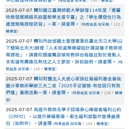
中心辦理特殊教育研習。
(
特教組長 邱采薇
/ 190 /
輔導室
)
2025-07-07
轉知國立臺灣師範大學辦理114年度「優質
特教發展網絡系統暨教學支援平臺」之「學生爆發性行為
處理策略課程研習」一案，請查照。
(
特教組長 邱采薇
/ 122 /
輔導室
)
2025-07-07
轉知內政部國土管理署委託臺北市立大學(以
下簡稱北市大)辦理「人本街道無障礙設計講習種子教師培
育課程」，請貴校踴躍薦派領有教師合格證且對於推動人
本街道有興趣及熱忱之人士參加，詳如說明，請查照。
(
特
教組長 邱采薇
/ 130 /
輔導室
)
2025-07-07
轉知財團法人天使心家族社會福利基金會桃
園分事務所舉辦三天二夜「2025手足營隊-有些話只有我
們懂」暑期活動一案，請查照。
(
特教組長 邱采薇
/ 128 /
輔導
室
)
2025-07-07
為提升教師及學子認識身心障礙者權利公約
（CRPD），以提升障礙意識，衛生福利部製作宣導資源
包（如附件），請查照
(
特教組長 邱采薇
/ 134 /
輔導室
)