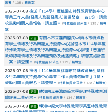
采薇
/ 135 /
輔導室
)
2025-07-08
檢送「114學年度桃園市特殊教育網路中心
專業工作人員(召集人及副召集人)遴選簡章 」各1份，請貴
校鼓勵相關人員報名，請查照。
(
特教組長 邱采薇
/ 135 /
輔導
室
)
2025-07-08
有關本市立龍岡國民中學(本市特殊教
研習
育學生情緒及行為問題支持資源中心)辦理本市114學年度
特殊教育學生情緒及行為問題支持資源中心辦理「普通班
教師認識情緒及行為問題預防及處遇策略」研習實施計畫
一案，請查照。
(
特教組長 邱采薇
/ 179 /
輔導室
)
2025-07-08
檢送「114學年度桃園市特殊教育學生情緒
及行為問題支持資源中心專業工作人員遴選簡章 」1份，
鼓勵相關人員報名，請查照。
(
特教組長 邱采薇
/ 128 /
輔導室
)
2025-07-08
轉知國立臺灣師範大學辦理特殊教育測
研習
驗評量工具研習。
(
特教組長 邱采薇
/ 134 /
輔導室
)
2025-07-08
轉知中原大學特殊教育學系暨特殊教育
研習