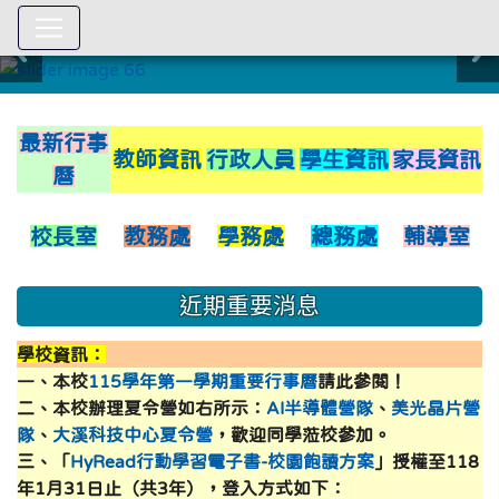
:::
link to https://xwww.dsjh.ty
最新行事
教師資訊
行政人員
學生資訊
家長資訊
曆
校長室
教務處
學務處
總務處
輔導室
近期重要消息
學校資訊：
一、本校
115學年第一學期重要行事曆
請此參閱！
二、本校辦理夏令營如右所示：
AI半導體營隊
、
美光晶片營
隊
、
大溪科技中心夏令營
，歡迎同學蒞校參加。
三、「
HyRead行動學習電子書-校園飽讀方案
」授權至118
年1月31日止（共3年），登入方式如下：