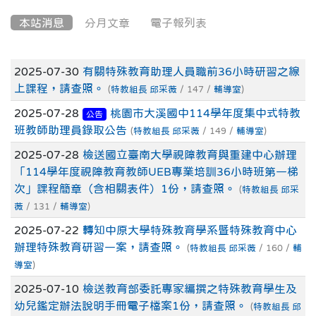
本站消息
分月文章
電子報列表
文章列表
2025-07-30
有關特殊教育助理人員職前36小時研習之線
上課程，請查照。
(
特教組長 邱采薇
/ 147 /
輔導室
)
2025-07-28
桃園市大溪國中114學年度集中式特教
公告
班教師助理員錄取公告
(
特教組長 邱采薇
/ 149 /
輔導室
)
2025-07-28
檢送國立臺南大學視障教育與重建中心辦理
「114學年度視障教育教師UEB專業培訓36小時班第一梯
次」課程簡章（含相關表件）1份，請查照。
(
特教組長 邱采
薇
/ 131 /
輔導室
)
2025-07-22
轉知中原大學特殊教育學系暨特殊教育中心
辦理特殊教育研習一案，請查照。
(
特教組長 邱采薇
/ 160 /
輔
導室
)
2025-07-10
檢送教育部委託專家編撰之特殊教育學生及
幼兒鑑定辦法說明手冊電子檔案1份，請查照。
(
特教組長 邱