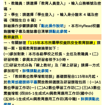
１、教職員：請選擇「教育人員登入」，輸入公務帳號及密
碼 。
２、學生：請選擇「學生登入」，輸入身分證末 4 碼及密
碼（預設生日 8 碼）。
詳細操作步驟請參閱「
點此操作說明
」，本市HyRead校園
飽讀電子書及雜誌書目清單
請點此參閱
。
教師資訊：
一、有關辦理
「115年本市所屬學校資訊安全教育訓練」
課
程一案，旨揭教育訓練摘要如下：
(一)參加對象：本市各級學校之校長、主任及教職員。(二)
研習時數：參與本次研習者核予3小時。
(三)研習方式分為「線上教材」及「線上研習」請擇一方式
參加即可，
詳情請點此參閱
。
二、「教師數位教學增能培訓」基礎課程自115年8月起，
於
教育部磨課師平臺
開放教師選課及研習課程包括：(一)A1
數位學習工作坊(一) (二)A2數位學習工作坊(二) (三)A3數位
素養增能 (四)B5-1生成式AI與教育應用工作坊(國中小)
(五)B5-1生成式AI與教育應用工作坊(高中職)
，
詳請請點此
參閱
。