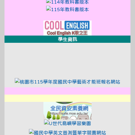
link to https://sso.
link to https://sso.
link to http://design3.dsjh.ty
link to https://sweb2.dsjh.ty
link to https://www
學生資訊
link to https://xwww.dsjh.t
link to https://xwww.dsjh.t
link to https://tyc.entry.e
link to
link to http://design3.dsjh.ty
link to https://sweb2.dsjh.ty
link to https://xwww.dsjh.t
link to https://isa
link to https://www
link to http:/