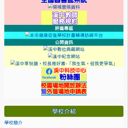
link to https://sso.ty
link to https://swe
評鑑專區
link to http
link to htt
公開資訊
link to https://cool
link to https://sweb2.
link 
link to https://
link to https://sw
學校介紹
學校簡介