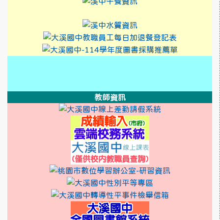
link to http://design3.
link to https://sweb2
link to https://xwww.ds
link to https://sweb2.dsjh.ty
link to http://design3.
link to https://sweb2
link to h
link to htt
link to h
link to htt
link to https://xwww.dsjh.
link to http://design3.dsjh.ty
link to https://sweb2.dsjh.ty
link to https://xwww.dsjh.
link to http://design3.dsjh.ty
link to https://sweb2.dsjh.ty
link to https://sweb2.dsjh.ty
link to https://sweb2.dsjh.ty
教師資訊
link to http:/
link to https
link to https:
link to https://ss
link to http://10.3
link to http
link to htt
link to http
link to http://1
link to https:/
link to https://
link to http
link to http
link to http
link to https://rea